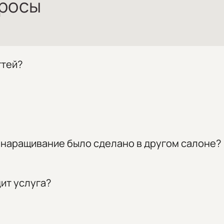
просы
гтей?
и (до 4 недель). В процессе процедуры восстанавливается
я.
ски до 4 недель.
 наращивание было сделано в другом салоне?
елали наращивание в других салонах или студиях.
ит услуга?
 Мастер оценит состояние ногтей и подберет оптимальный 