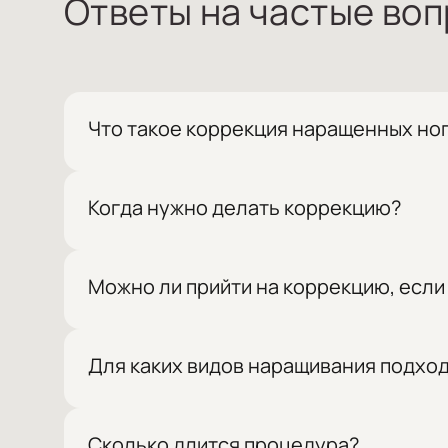
Ответы на частые во
Что такое коррекция наращенных но
Это обновление наращенных ногтей после носк
без полного снятия и повторного моделировани
Когда нужно делать коррекцию?
Коррекцию рекомендуется выполнять в срок но
Можно ли прийти на коррекцию, если
Да, услуга доступна и для клиентов, которые д
Для каких видов наращивания подход
Услуга подходит для всех видов наращивания.
Сколько длится процедура?