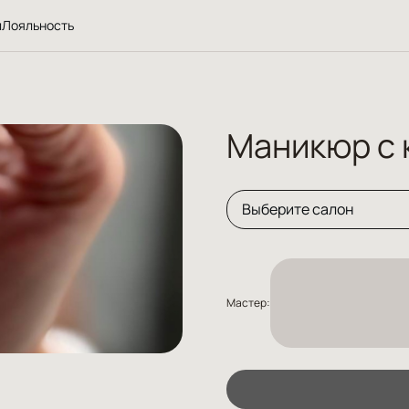
л
Лояльность
Маникюр с 
Выберите салон
М. Маяковская
М. Чистые пруды
М. Арбатская
М. Университет
Мастер:
М. Курская
М. Цветной бульвар
М. Спортивная