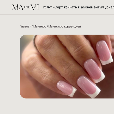
Услуги
Сертификаты и абонементы
Журна
Главная
/
Маникюр
/
Маникюр с коррекцией