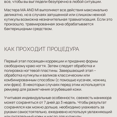
технологией PhilosophyBiome глубоко увлажняет, питает и
(выбор способа крепления зависит от предпочтений клиента).
все, чтобы вы выглядели безупречно в любой ситуации.
восстанавливает кожу. Элексир ценных масел для кутикулы,
После закрепления накладных ногтей выбранным способом при
ногтей и кожи рук. в составе - сквалан, аргановое масло, масло
необходимости корректируется их длина и форма, а затем можно
Мастера MA AND MI выполняют все действия максимально
ши, хлопка, макадамии, оливы, кокоса и мирры, а также
нанести покрытие или создать любой дизайн.
деликатно, но в случаях запущенной или слишком нежной
Уникальная технология PhilosophyBiome поддерживает баланс
кутикулы возможна незначительная травматизация. Если это
микробиома и уровень pH. система пептидов, аминокислот и
произошло, травмированная зона обрабатывается
гиалуроновой кислоты, стимулирует выработку коллагена,
бактерицидным средством.
обеспечивая упругость и лифтинг-эффект. сквалан и ценные
экстракты смягчают и защищают кожу от сухости.
КАК ПРОХОДИТ ПРОЦЕДУРА
Первый этап посвящен коррекции и приданию формы
свободному краю ногтя. Затем следует обработка и
полировка ногтевой пластины. Завершающий этап –
обработка кутикулы и валиков классическим или
комбинированным способом (с помощью кусачек, ножниц
или фрез). В некоторых случаях перед этим используется
ремувер для размягчения огрубевшей кожи.
Учитывая индивидуальные особенности, свежесть маникюра
может сохраняться от 7 дней до 3 недель. Чтобы результат
сохранялся как можно дольше, необходимо ухаживать за
руками самостоятельно, ежедневно используя увлажняющий
или питательный крем и масло для кутикулы.