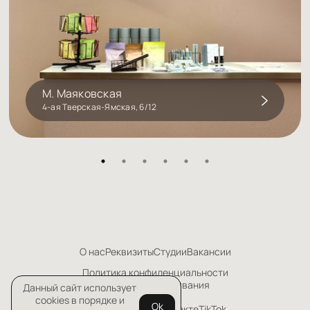
М. Маяковская
4-ая Тверская-Ямская, 6/12
О нас
Реквизиты
Студии
Вакансии
Политика конфиденциальности
Правила обслуживания
Данный сайт использует
cookies в порядке и
Ok
Телеграм
Дзен
Вконтакте
TikTok