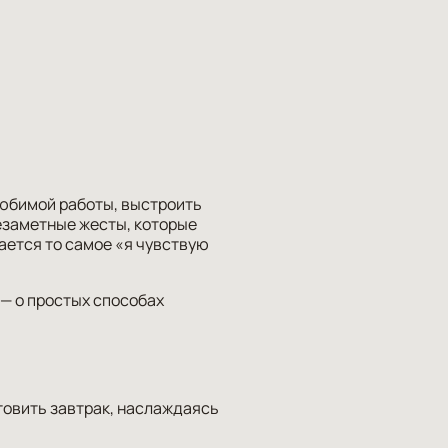
елюбимой работы, выстроить
езаметные жесты, которые
ается то самое «я чувствую
— о простых способах
отовить завтрак, наслаждаясь