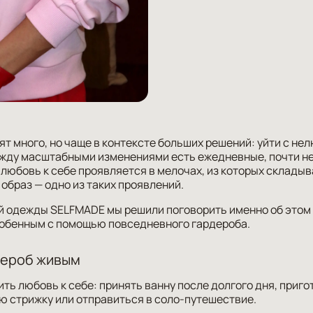
ят много, но чаще в контексте больших решений: уйти с н
между масштабными изменениями есть ежедневные, почти н
любовь к себе проявляется в мелочах, из которых складыв
образ — одно из таких проявлений.
й одежды SELFMADE мы решили поговорить именно об этом 
собенным с помощью повседневного гардероба.
дероб живым
ть любовь к себе: принять ванну после долгого дня, приг
ю стрижку или отправиться в соло-путешествие.