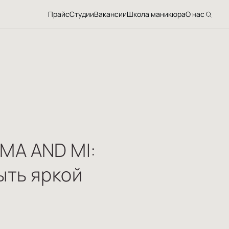
Прайс
Студии
Вакансии
Школа маникюра
О нас
MA AND MI:
ыть яркой