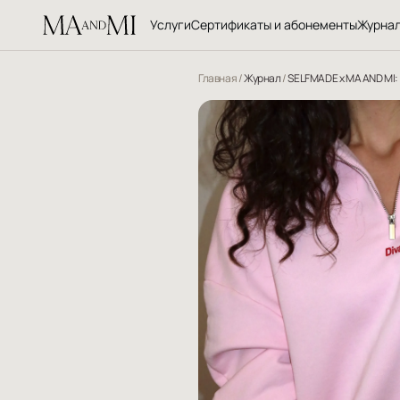
Услуги
Сертификаты и абонементы
Журна
Главная
/
Журнал
/
SELFMADE x MA AND MI: 