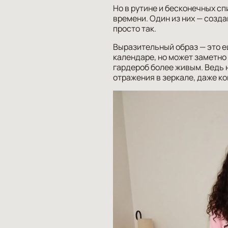
Но в рутине и бесконечных сп
времени. Один из них — созда
просто так.
Выразительный образ — это е
календаре, но может заметно
гардероб более живым. Ведь 
отражения в зеркале, даже к