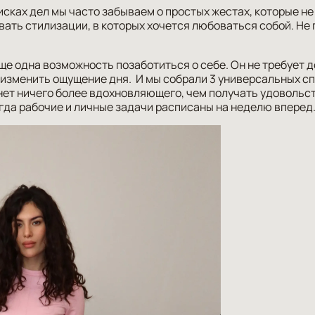
исках дел мы часто забываем о простых жестах, которые н
вать стилизации, в которых хочется любоваться собой. Не п
ще одна возможность позаботиться о себе. Он не требует 
 изменить ощущение дня. И мы собрали 3 универсальных с
нет ничего более вдохновляющего, чем получать удовольс
огда рабочие и личные задачи расписаны на неделю вперед