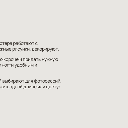
астера работают с
ожные рисунки, декорируют.
о короче и придать нужную
е ногти удобным и
й выбирают для фотосессий,
ки к одной длине или цвету: