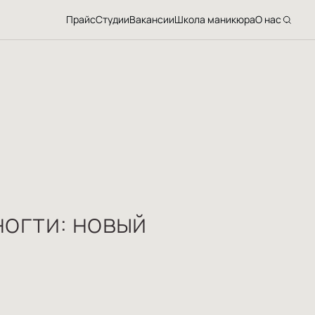
Прайс
Студии
Вакансии
Школа маникюра
О нас
огти: новый