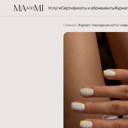
Услуги
Сертификаты и абонементы
Журна
Главная
/
Журнал
/
Накладные ногти: новы