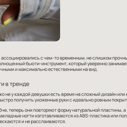
 ассоциировались с чем-то временным, не слишком прочны
полноценный бьюти-инструмент, который уверенно занимае
ичными и максимально естественными на вид.
и в тренде
ко не у каждой девушки есть время на сложный дизайн или 
ыстро получить ухоженные руки с идеально ровным покры
бче, теперь они повторяют форму натуральной пластины, а
акладные ногти изготавливаются из ABS-пластика или по
рескаются и не расслаиваются.