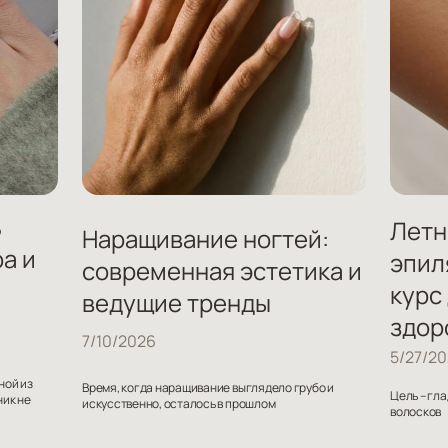
ь
Летн
Наращивание ногтей:
а и
эпил
современная эстетика и
курс
ведущие тренды
здор
7/10/2026
5/27/2
ной из
Время, когда наращивание выглядело грубо и
Цель – гл
ник не
искусственно, осталось в прошлом
волосков