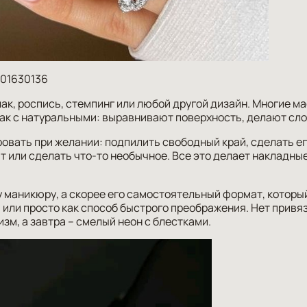
001630136
ак, роспись, стемпинг или любой другой дизайн. Многие м
как с натуральными: выравнивают поверхность, делают сл
овать при желании: подпилить свободный край, сделать ег
т или сделать что-то необычное. Все это делает накладны
 маникюру, а скорее его самостоятельный формат, которы
или просто как способ быстрого преображения. Нет привяз
зм, а завтра – смелый неон с блестками.