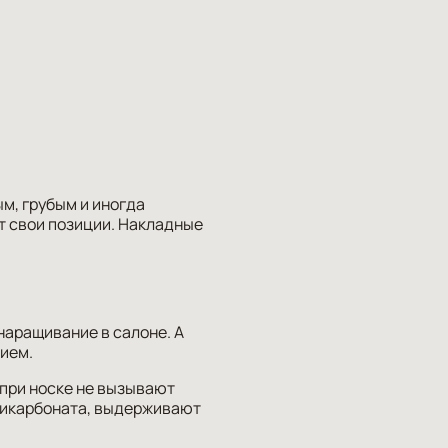
м, грубым и иногда
т свои позиции. Накладные
наращивание в салоне. А
тием.
 при носке не вызывают
ликарбоната, выдерживают