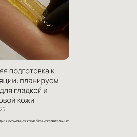
яя подготовка к
яции: планируем
 для гладкой и
овой кожи
025
адкая ухоженная кожа без нежелательных