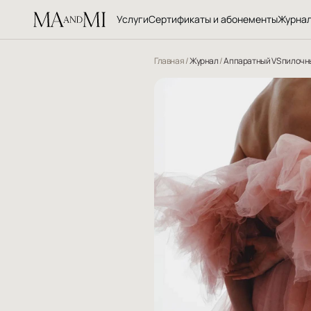
Услуги
Сертификаты и абонементы
Журна
Главная
/
Журнал
/
Аппаратный VS пилочны