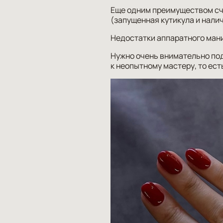
Еще одним преимуществом счи
(запущенная кутикула и нали
Недостатки аппаратного ман
Нужно очень внимательно под
к неопытному мастеру, то ест