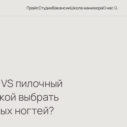
Прайс
Студии
Вакансии
Школа маникюра
О нас
 VS пилочный
кой выбрать
ых ногтей?