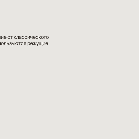
ие от классического
спользуются режущие